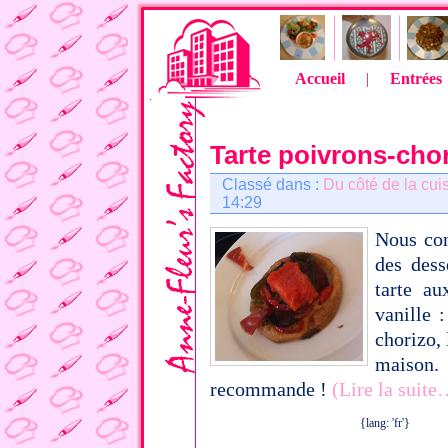
Accueil
|
Entrées
Tarte poivrons-cho
Classé dans :
Du côté de la cui
14:29
Nous con
des dess
tarte a
vanille 
chorizo, 
maison.
recommande !
(Lire la suite
{lang: 'fr'}