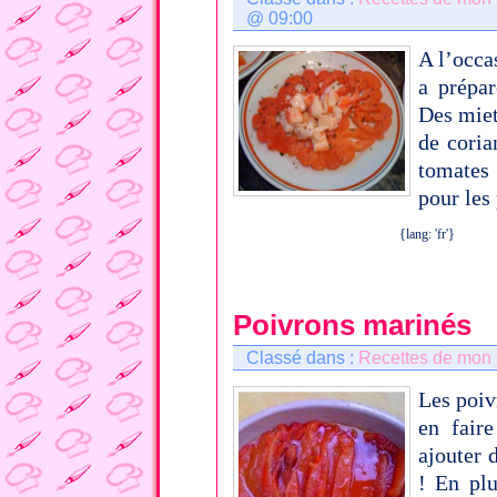
@ 09:00
A l’occa
a prépar
Des miet
de coria
tomates
pour les
{lang: 'fr'}
Poivrons marinés
Classé dans :
Recettes de mon
Les poiv
en faire
ajouter 
! En plu