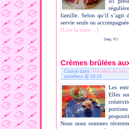
ici pré
réguliè
famille. Selon qu’il s’agit 
servie seule ou accompagnée d
(Lire la suite…)
{lang: 'fr'}
Crèmes brûlées au
Classé dans :
Recettes de mon
annefleur @ 20:10
Les entr
Elles so
créativi
portion
propositi
Nous nous sommes récemmen