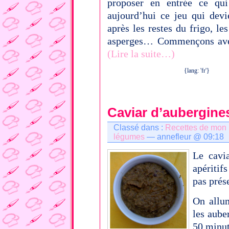
proposer en entrée ce qui
aujourd’hui ce jeu qui dev
après les restes du frigo, le
asperges… Commençons avec
(Lire la suite…)
{lang: 'fr'}
Caviar d’aubergine
Classé dans :
Recettes de mon
légumes
— annefleur @ 09:18
Le cavi
apéritif
pas prés
On allu
les aube
50 minu