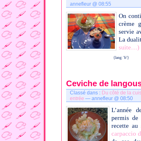
annefleur @ 08:55
On conti
crème g
servie 
La duali
suite…)
{lang: 'fr'}
Ceviche de langou
Classé dans :
Du côté de la cui
entrée
— annefleur @ 08:50
L’année d
permis de
recette au
carpaccio d