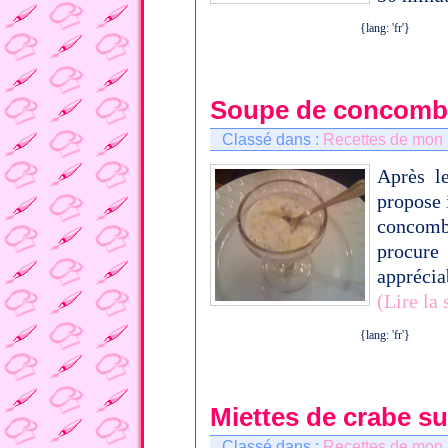
{lang: 'fr'}
Soupe de concomb
Classé dans :
Recettes de mon
Après l
propose 
concomb
procure
apprécia
(Lire la
{lang: 'fr'}
Miettes de crabe su
Classé dans :
Recettes de mon