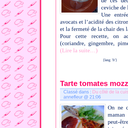
de ces de
ceviche de 
Une entrée
avocats et l’acidité des citr
et la fermeté de la chair des 
Pour cette recette, on ad
(coriandre, gingembre, pim
(Lire la suite…)
{lang: 'fr'}
Tarte tomates mozz
Classé dans :
Du côté de la cui
annefleur @ 21:06
On ne c
maman 
peut-êtr