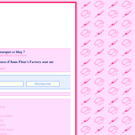
Pourquoi ce blog ?
ne-Fleur's Factory
stuces d'Anne-Fleur's Factory sont sur
uces
Noël
a cuisine
ifs
ants
 mon papa
naires