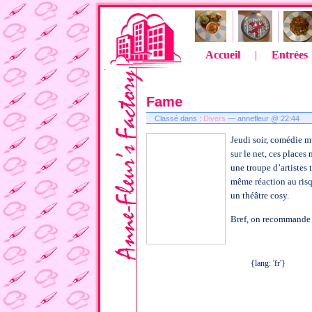
Accueil
|
Entrées
Fame
Classé dans :
Divers
— annefleur @ 22:44
Jeudi soir, comédie m
sur le net, ces place
une troupe d’artistes 
même réaction au ris
un théâtre cosy.
Bref, on recommande
{lang: 'fr'}