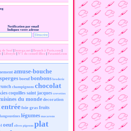
log
Notification par email
Indiquez votre adresse
g de Soof
|
bonvga.net
|
Brunch à Paris.com
|
e
|
Lifestyle
|
N°1 du conseil illico
|
Patamiel.com
amuse-bouche
nement
sperges
bonbons
boeuf
broderie
chocolat
runch
champignons
kies
coquilles saint jacques
crevettes
cuisines du monde
decoration
entrée
t
fruits
foie gras
légumes
langoustines
macarons
plat
oeuf
el
olives
pigeons