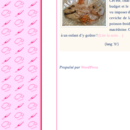
Cet été, chac
budget et le 
vu imposer de
ceviche de l
poisson froi
macédoine. O
à un enfant d’y goûter !
(Lire la suite…)
{lang: 'fr'}
Propulsé par
WordPress