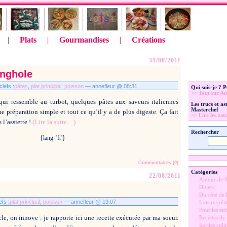
|
Plats
|
Gourmandises
|
Créations
31/08/2011
onghole
lefs :
pâtes
,
plat principal
,
poisson
— annefleur @ 08:31
Qui suis-je ? 
>> Tout sur An
ui ressemble au turbot, quelques pâtes aux saveurs italiennes
Les trucs et a
Masterchef
e préparation simple et tout ce qu’il y a de plus digeste. Ça fait
>> Lire les ast
 l’assiette !
(Lire la suite…)
Rechercher
{lang: 'fr'}
Commentaires (0)
Catégories
22/08/2011
Autour de 
Divers
Du côté de l
fs :
plat principal
,
poisson
— annefleur @ 19:07
Loisirs créat
Pour les enf
cle, on innove : je rapporte ici une recette exécutée par ma soeur.
Recettes de
Sorties culi