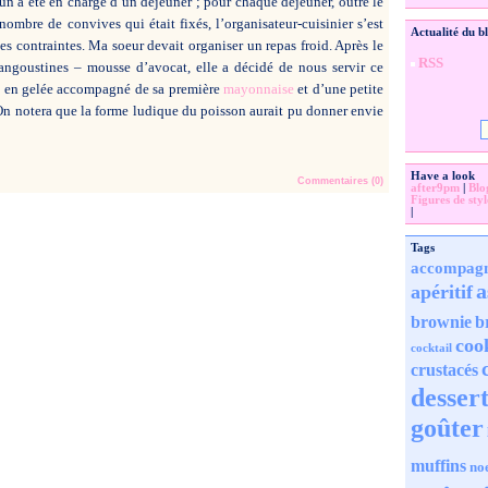
un a été en charge d’un déjeuner ; pour chaque déjeuner, outre le
nombre de convives qui était fixés, l’organisateur-cuisinier s’est
Actualité du b
s contraintes. Ma soeur devait organiser un repas froid. Après le
RSS
angoustines – mousse d’avocat, elle a décidé de nous servir ce
d en gelée accompagné de sa première
mayonnaise
et d’une petite
n notera que la forme ludique du poisson aurait pu donner envie
Have a look
Commentaires (0)
after9pm
|
Blo
Figures de styl
|
Tags
accompag
a
apéritif
brownie
b
coo
cocktail
crustacés
desser
goûter
muffins
no