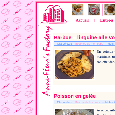
Accueil
|
Entrées
Barbue – linguine alle v
Classé dans :
Recettes de mon papa
— Mots-c
Un poisson q
maritimes, un
son effet dans
Poisson en gelée
Classé dans :
Du côté de la cuisine
— Mots-cle
Avec cet arti