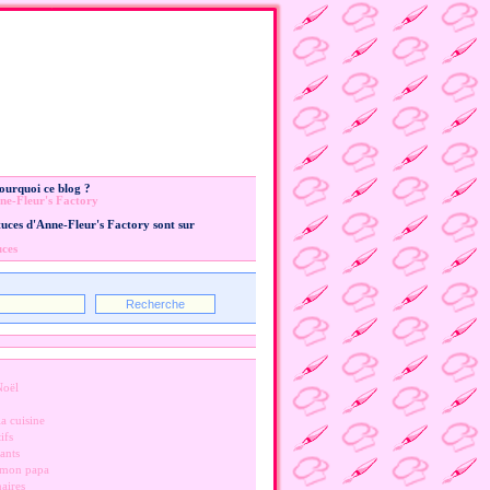
Pourquoi ce blog ?
ne-Fleur's Factory
stuces d'Anne-Fleur's Factory sont sur
uces
Noël
a cuisine
ifs
ants
 mon papa
naires