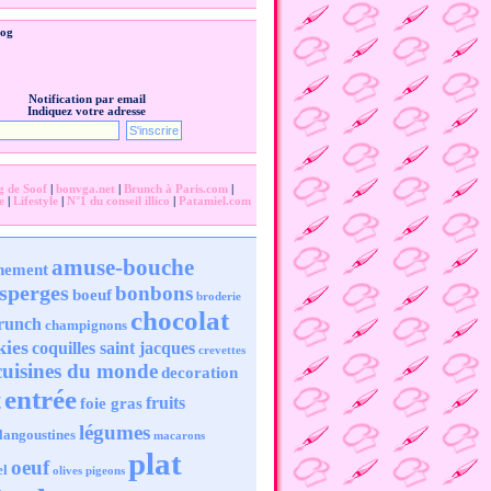
log
Notification par email
Indiquez votre adresse
g de Soof
|
bonvga.net
|
Brunch à Paris.com
|
e
|
Lifestyle
|
N°1 du conseil illico
|
Patamiel.com
amuse-bouche
nement
sperges
bonbons
boeuf
broderie
chocolat
runch
champignons
kies
coquilles saint jacques
crevettes
cuisines du monde
decoration
entrée
t
fruits
foie gras
légumes
langoustines
macarons
plat
oeuf
el
olives
pigeons