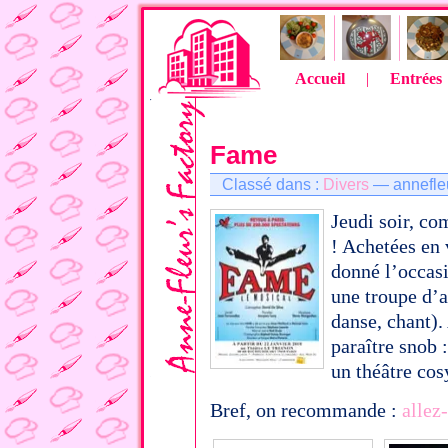
Accueil
|
Entrées
Fame
Classé dans :
Divers
— annefle
Jeudi soir, co
! Achetées en 
donné l’occasi
une troupe d’a
danse, chant)
paraître snob
un théâtre cos
Bref, on recommande :
allez