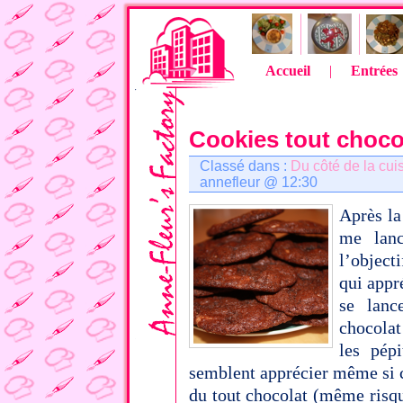
Accueil
|
Entrées
Cookies tout choco
Classé dans :
Du côté de la cui
annefleur @ 12:30
Après la
me lanc
l’object
qui appr
se lanc
chocolat
les pép
semblent apprécier même si 
du tout chocolat (même risq