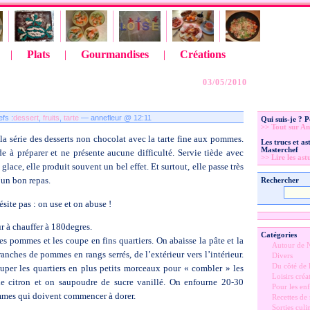
|
Plats
|
Gourmandises
|
Créations
03/05/2010
fs :
dessert
,
fruits
,
tarte
— annefleur @ 12:11
Qui suis-je ? 
>> Tout sur An
la série des desserts non chocolat avec la tarte fine aux pommes.
Les trucs et a
Masterchef
de à préparer et ne présente aucune difficulté. Servie tiède avec
>> Lire les ast
glace, elle produit souvent un bel effet. Et surtout, elle passe très
’un bon repas.
Rechercher
ésite pas : on use et on abuse !
r à chauffer à 180degres.
Catégories
s pommes et les coupe en fins quartiers. On abaisse la pâte et la
Autour de 
ranches de pommes en rangs serrés, de l’extérieur vers l’intérieur.
Divers
Du côté de l
ouper les quartiers en plus petits morceaux pour « combler » les
Loisirs créat
de citron et on saupoudre de sucre vanillé. On enfourne 20-30
Pour les enf
ommes qui doivent commencer à dorer.
Recettes de
Sorties culi