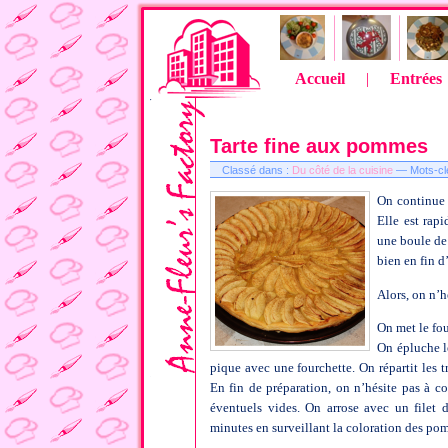
Accueil
|
Entrées
Tarte fine aux pommes
Classé dans :
Du côté de la cuisine
— Mots-cle
On continue 
Elle est rapi
une boule de 
bien en fin d
Alors, on n’h
On met le fou
On épluche le
pique avec une fourchette. On répartit les t
En fin de préparation, on n’hésite pas à c
éventuels vides. On arrose avec un filet 
minutes en surveillant la coloration des p