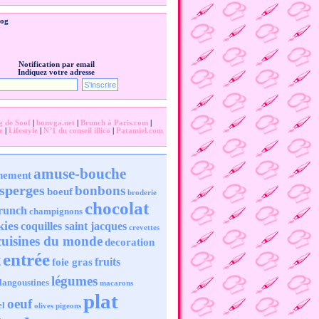
log
Notification par email
Indiquez votre adresse
g de Soof
|
bonvga.net
|
Brunch à Paris.com
|
e
|
Lifestyle
|
N°1 du conseil illico
|
Patamiel.com
amuse-bouche
nement
sperges
bonbons
boeuf
broderie
chocolat
runch
champignons
kies
coquilles saint jacques
crevettes
cuisines du monde
decoration
entrée
t
fruits
foie gras
légumes
langoustines
macarons
plat
oeuf
el
olives
pigeons