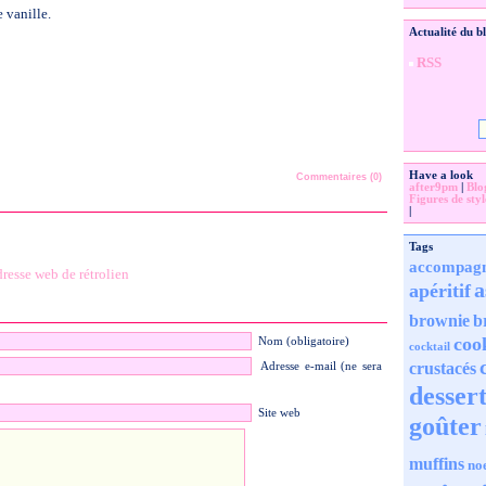
e vanille.
Actualité du b
RSS
Have a look
Commentaires (0)
after9pm
|
Blo
Figures de styl
|
Tags
accompag
resse web de rétrolien
a
apéritif
brownie
b
coo
Nom (obligatoire)
cocktail
crustacés
Adresse e-mail (ne sera
desser
Site web
goûter
muffins
no