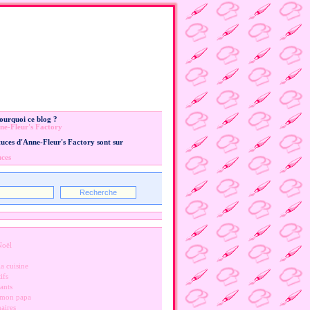
Pourquoi ce blog ?
ne-Fleur's Factory
stuces d'Anne-Fleur's Factory sont sur
uces
Noël
a cuisine
ifs
ants
 mon papa
naires