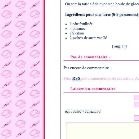
On sert la tarte tiède avec une boule de glac
Ingrédients pour une tarte (6-8 personnes)
1 pâte feuilletée
4 pommes
1/2 citron
2 sachets de sucre vanillé
{lang: 'fr'}
Pas de commentaire
»
Pas encore de commentaire.
Flux
RSS
des commentaires de cet article.
Ad
Laisser un commentaire
pas publiée) (obligatoire)