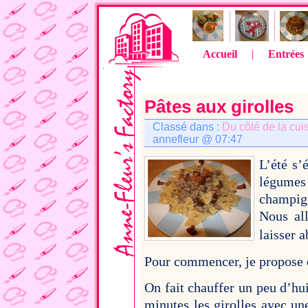
Accueil
|
Entrées
Pâtes aux girolles
Classé dans :
Du côté de la cui
annefleur @ 07:47
L’été s’é
légumes
champign
Nous all
laisser 
Pour commencer, je propose d
On fait chauffer un peu d’hui
minutes les girolles avec un