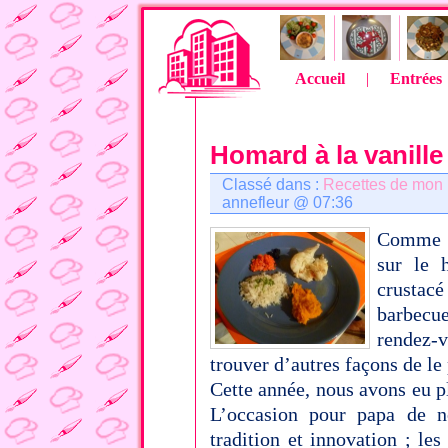
Accueil
|
Entrées
Homard à la vanille
Classé dans :
Recettes de mon
annefleur @ 07:36
Comme é
sur le 
crustacé
barbecue
rendez-
trouver d’autres façons de le 
Cette année, nous avons eu pl
L’occasion pour papa de no
tradition et innovation ; les