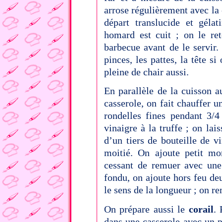
arrose régulièrement avec la 
départ translucide et géla
homard est cuit ; on le ret
barbecue avant de le servir. 
pinces, les pattes, la tête si
pleine de chair aussi.
En parallèle de la cuisson 
casserole, on fait chauffer u
rondelles fines pendant 3/4
vinaigre à la truffe ; on lai
d’un tiers de bouteille de vi
moitié. On ajoute petit mo
cessant de remuer avec une 
fondu, on ajoute hors feu de
le sens de la longueur ; on re
On prépare aussi le
corail
. 
dans une casserole avec un pe