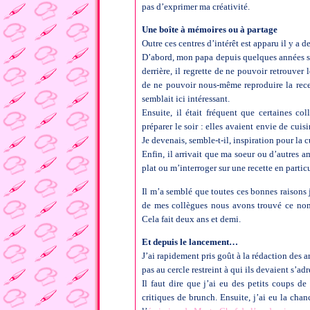
pas d’exprimer ma créativité.
Une boîte à mémoires ou à partage
Outre ces centres d’intérêt est apparu il y a 
D’abord, mon papa depuis quelques années se 
derrière, il regrette de ne pouvoir retrouver
de ne pouvoir nous-même reproduire la rece
semblait ici intéressant.
Ensuite, il était fréquent que certaines c
préparer le soir : elles avaient envie de cui
Je devenais, semble-t-il, inspiration pour la 
Enfin, il arrivait que ma soeur ou d’autres
plat ou m’interroger sur une recette en particu
Il m’a semblé que toutes ces bonnes raisons 
de mes collègues nous avons trouvé ce n
Cela fait deux ans et demi.
Et depuis le lancement…
J’ai rapidement pris goût à la rédaction des ar
pas au cercle restreint à qui ils devaient s’adr
Il faut dire que j’ai eu des petits coups d
critiques de brunch. Ensuite, j’ai eu la chan