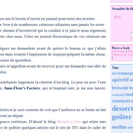
Actualité du b
RSS
deux ans le besoin d’ouvrir un journal pour noter des recettes.
livre à de nombreuses créations culinaires sans jamais les noter :
 le chemin d’inventivité qui la conduit à ce plat et nous regrettons
tte chez nous. Créer un journal électronique de ces créations me
ollègues me demandent avant de quitter le bureau ce que j’allais
Have a look
after9pm
|
Blo
siner mais avaient l’impression de toujours préparer la même chose.
Figures de styl
|
cuisine du quotidien.
 amies m’appellent avant de recevoir pour me demander une idée de
Tags
lier.
accompag
a
apéritif
justifiaient largement la création d’un blog. Le jour où avec l’une
brownie
b
om,
Anne-Fleur’s Factory
, qui m’inspirait tant, je me suis lancée.
coo
cocktail
crustacés
desser
ticles et je suis contente de voir que l’audience ne se limite en fait
goûter
esser au départ.
e pouce extérieurs. D’abord le blog
Brunch à Paris
qui relaie mes
muffins
no
ce de publier quelques articles sur le site de TF1 dans le cadre de