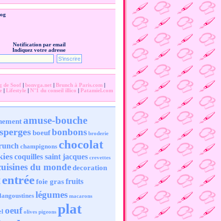
log
Notification par email
Indiquez votre adresse
g de Soof
|
bonvga.net
|
Brunch à Paris.com
|
e
|
Lifestyle
|
N°1 du conseil illico
|
Patamiel.com
amuse-bouche
nement
sperges
bonbons
boeuf
broderie
chocolat
runch
champignons
kies
coquilles saint jacques
crevettes
cuisines du monde
decoration
entrée
t
fruits
foie gras
légumes
langoustines
macarons
plat
oeuf
el
olives
pigeons