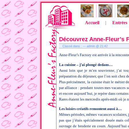
Accueil
|
Entrées
Découvrez Anne-Fleur’s 
Classé dans : — admin @ 21:42
Anne-Fleur’s Factory est arrivée à la rencont
La cuisine – j’ai plongé dedans…
Aussi loin que je m’en souvienne, j’ai tou
préparation du déjeuner, que l’on soit chez d
Plus précisément, la cuisine était le métier
par alliance : pendant toutes mes vacances sco
et encore aujourd’hui, je repère dans certains
Rares étaient les mercredis après-midi où je 
Les loisirs créatifs remontent aussi à…
Mêmes périodes, mêmes vacances scolaires, j
pas que j’étais spécialement douée mais cel
ouvrage de broderie en cours. Aujourd’hui e