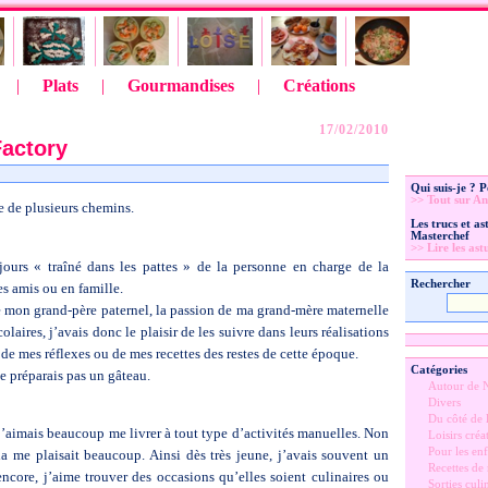
|
Plats
|
Gourmandises
|
Créations
17/02/2010
Factory
Qui suis-je ? 
>> Tout sur An
re de plusieurs chemins.
Les trucs et a
Masterchef
>> Lire les ast
jours « traîné dans les pattes » de la personne en charge de la
Rechercher
es amis ou en famille.
 de mon grand-père paternel, la passion de ma grand-mère maternelle
laires, j’avais donc le plaisir de les suivre dans leurs réalisations
 de mes réflexes ou de mes recettes des restes de cette époque.
Catégories
ne préparais pas un gâteau.
Autour de 
Divers
Du côté de l
’aimais beaucoup me livrer à tout type d’activités manuelles. Non
Loisirs créat
Pour les enf
a me plaisait beaucoup. Ainsi dès très jeune, j’avais souvent un
Recettes de
ncore, j’aime trouver des occasions qu’elles soient culinaires ou
Sorties culi