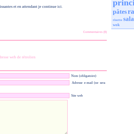
princ
issantes et en attendant je continue ici.
ra
pâtes
sal
risotto
wok
Commentaires (0)
resse web de rétrolien
Nom (obligatoire)
Adresse e-mail (ne sera
Site web