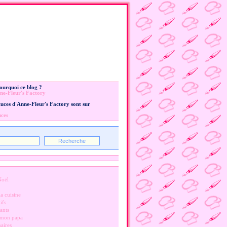
Pourquoi ce blog ?
ne-Fleur's Factory
stuces d'Anne-Fleur's Factory sont sur
uces
Noël
a cuisine
ifs
ants
 mon papa
naires