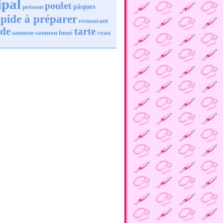
ipal
poulet
pâques
poisson
pide à préparer
restaurant
ade
tarte
saumon
saumon fumé
veau