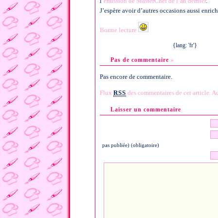
l’
émission de MasterChef de l’an dernier
.
J’espère avoir d’autres occasions aussi enrich
Bonne lecture
{lang: 'fr'}
Pas de commentaire
»
Pas encore de commentaire.
Flux
RSS
des commentaires de cet article.
Ad
Laisser un commentaire
pas publiée) (obligatoire)