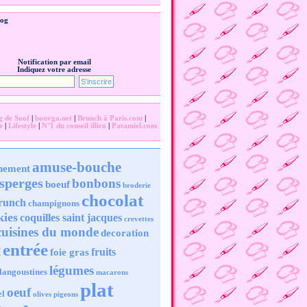
log
Notification par email
Indiquez votre adresse
g de Soof
|
bonvga.net
|
Brunch à Paris.com
|
e
|
Lifestyle
|
N°1 du conseil illico
|
Patamiel.com
amuse-bouche
nement
sperges
bonbons
boeuf
broderie
chocolat
runch
champignons
kies
coquilles saint jacques
crevettes
cuisines du monde
decoration
entrée
t
fruits
foie gras
légumes
langoustines
macarons
plat
oeuf
el
olives
pigeons