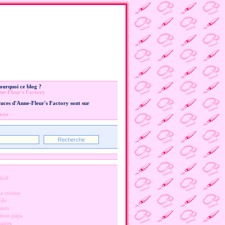
Pourquoi ce blog ?
ne-Fleur's Factory
stuces d'Anne-Fleur's Factory sont sur
uces
Noël
a cuisine
ifs
ants
 mon papa
naires