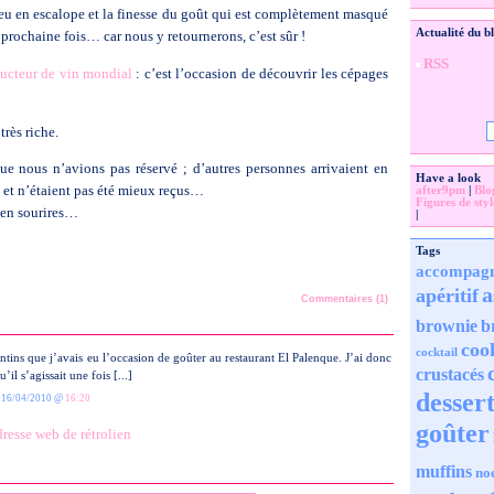
eu en escalope et la finesse du goût qui est complètement masqué
Actualité du b
 prochaine fois… car nous y retournerons, c’est sûr !
RSS
ucteur de vin mondial
: c’est l’occasion de découvrir les cépages
très riche.
que nous n’avions pas réservé ; d’autres personnes arrivaient en
Have a look
n et n’étaient pas été mieux reçus…
after9pm
|
Blo
Figures de styl
 en sourires…
|
Tags
accompag
a
apéritif
Commentaires (1)
brownie
b
coo
cocktail
entins que j’avais eu l’occasion de goûter au restaurant El Palenque. J’ai donc
crustacés
il s’agissait une fois [...]
desser
16/04/2010 @
16:20
goûter
resse web de rétrolien
muffins
no