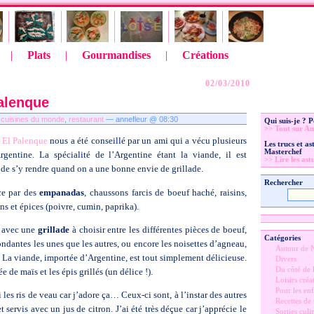
|
Plats
|
Gourmandises
|
Créations
02/03/2010
Palenque
:
cuisines du monde
,
restaurant
— annefleur @ 08:30
Qui suis-je ? 
>> Tout sur An
t
El Palenque
nous a été conseillé par un ami qui a vécu plusieurs
Les trucs et a
Masterchef
gentine. La spécialité de l’Argentine étant la viande, il est
>> Lire les ast
e s’y rendre quand on a une bonne envie de grillade.
Rechercher
e par des
empanadas
, chaussons farcis de boeuf haché, raisins,
ns et épices (poivre, cumin, paprika).
 avec une
grillade
à choisir entre les différentes pièces de boeuf,
Catégories
ondantes les unes que les autres, ou encore les noisettes d’agneau,
Autour de 
. La viande, importée d’Argentine, est tout simplement délicieuse.
Divers
Du côté de l
ée de maïs et les épis grillés (un délice !).
Loisirs créat
Pour les enf
i les ris de veau car j’adore ça… Ceux-ci sont, à l’instar des autres
Recettes de
t servis avec un jus de citron. J’ai été très déçue car j’apprécie le
Sorties culi