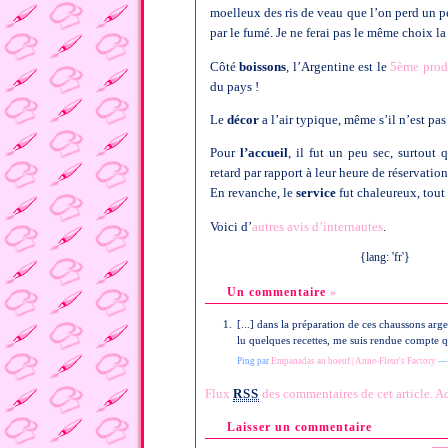
moelleux des ris de veau que l’on perd un p
par le fumé. Je ne ferai pas le même choix la
Côté
boissons
, l’Argentine est le
5ème prod
du pays !
Le
décor
a l’air typique, même s’il n’est pas 
Pour
l’accueil
, il fut un peu sec, surtout 
retard par rapport à leur heure de réservatio
En revanche, le
service
fut chaleureux, tout
Voici d’
autres avis d’internautes
.
{lang: 'fr'}
Un commentaire
»
[...] dans la préparation de ces chaussons arg
lu quelques recettes, me suis rendue compte qu’
Ping par
Empanadas au boeuf | Anne-Fleur's Factory
— 
Flux
RSS
des commentaires de cet article.
Ad
Laisser un commentaire