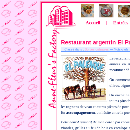
Accueil
|
Entrées
Restaurant argentin El 
Classé dans :
Sorties culinaires
— Mots-clefs 
Le restauran
années en Ar
recommandé d
On commenc
olives, oigno
On enchaîne
toutes plus f
les rognons de veau et autres pièces de porc
En
accompagnement
, on hésite entre la pur
Petit bémol gustatif de mon côté
: j’ai chois
viandes, grillés au feu de bois en escalope e