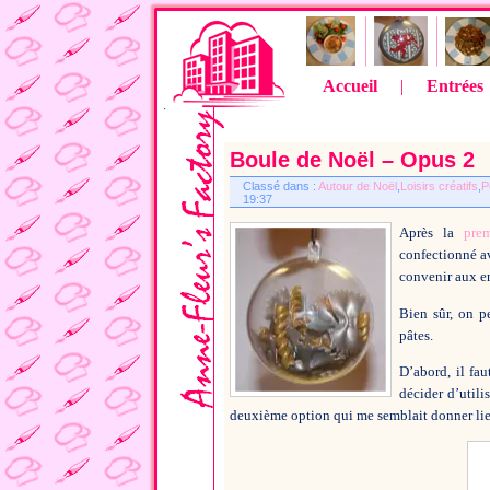
Accueil
|
Entrées
Boule de Noël – Opus 2
Classé dans :
Autour de Noël
,
Loisirs créatifs
,
P
19:37
Après la
pre
confectionné av
convenir aux en
Bien sûr, on pe
pâtes.
D’abord, il fa
décider d’utili
deuxième option qui me semblait donner lieu