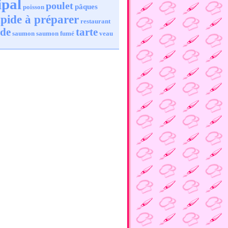
ipal
poulet
pâques
poisson
pide à préparer
restaurant
ade
tarte
saumon
saumon fumé
veau