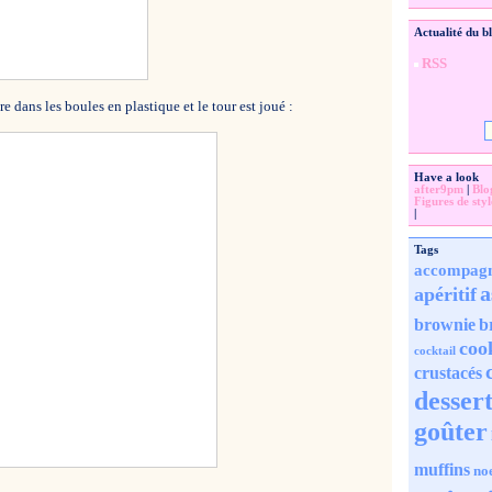
Actualité du b
RSS
tre dans les boules en plastique et le tour est joué :
Have a look
after9pm
|
Blo
Figures de styl
|
Tags
accompag
a
apéritif
brownie
b
coo
cocktail
crustacés
desser
goûter
muffins
no