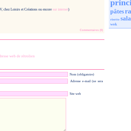
princ
V, chez Loisirs et Créations ou encore
sur internet
)
ra
pâtes
sal
risotto
wok
Commentaires (0)
resse web de rétrolien
Nom (obligatoire)
Adresse e-mail (ne sera
Site web