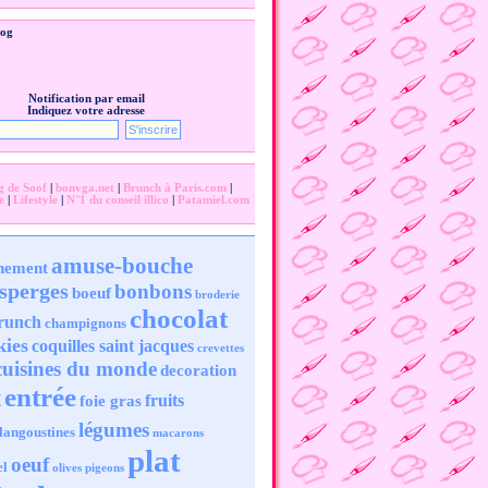
log
Notification par email
Indiquez votre adresse
g de Soof
|
bonvga.net
|
Brunch à Paris.com
|
e
|
Lifestyle
|
N°1 du conseil illico
|
Patamiel.com
amuse-bouche
nement
sperges
bonbons
boeuf
broderie
chocolat
runch
champignons
kies
coquilles saint jacques
crevettes
cuisines du monde
decoration
entrée
t
fruits
foie gras
légumes
langoustines
macarons
plat
oeuf
el
olives
pigeons