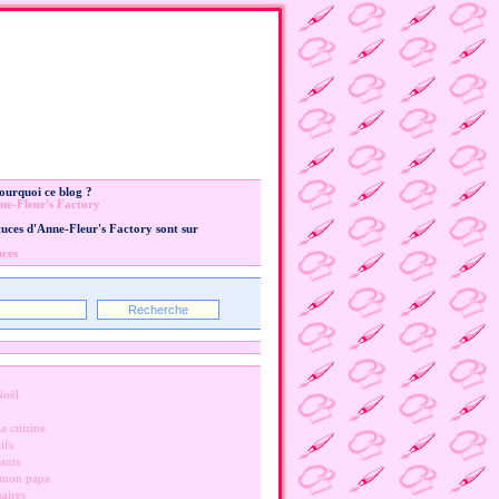
Pourquoi ce blog ?
ne-Fleur's Factory
stuces d'Anne-Fleur's Factory sont sur
uces
Noël
a cuisine
ifs
ants
 mon papa
naires