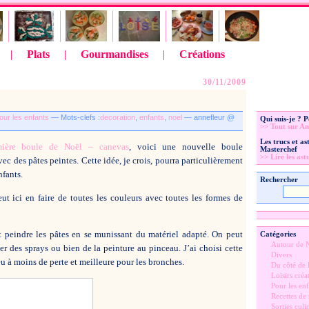
|
Plats
|
Gourmandises
|
Créations
30/11/2009
our les enfants
— Mots-clefs :
decoration
,
enfants
,
noel
— annefleur @
Qui suis-je ? 
>> Tout sur An
Les trucs et a
mière boule de Noël – canevas
, voici une nouvelle boule
Masterchef
>> Lire les ast
ec des pâtes peintes. Cette idée, je crois, pourra particulièrement
fants.
Rechercher
ut ici en faire de toutes les couleurs avec toutes les formes de
ut peindre les pâtes en se munissant du matériel adapté. On peut
Catégories
Autour de 
ser des sprays ou bien de la peinture au pinceau. J’ai choisi cette
Divers
 à moins de perte et meilleure pour les bronches.
Du côté de l
Loisirs créat
Pour les enf
Recettes de
Sorties culi