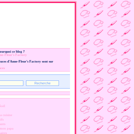
Pourquoi ce blog ?
ne-Fleur's Factory
stuces d'Anne-Fleur's Factory sont sur
uces
Noël
a cuisine
ifs
ants
 mon papa
naires