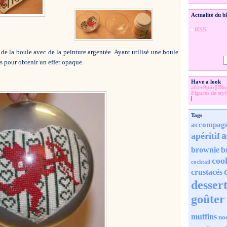
Actualité du b
RSS
ur de la boule avec de la peinture argentée. Ayant utilisé une boule
es pour obtenir un effet opaque.
Have a look
after9pm
|
Blo
Figures de styl
|
Tags
accompag
a
apéritif
brownie
b
coo
cocktail
crustacés
desser
goûter
muffins
no