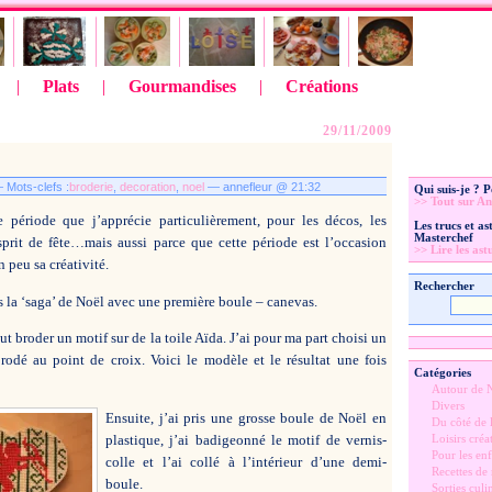
|
Plats
|
Gourmandises
|
Créations
29/11/2009
Mots-clefs :
broderie
,
decoration
,
noel
— annefleur @ 21:32
Qui suis-je ? 
>> Tout sur An
 période que j’apprécie particulièrement, pour les décos, les
Les trucs et a
Masterchef
esprit de fête…mais aussi parce que cette période est l’occasion
>> Lire les ast
 peu sa créativité.
Rechercher
a ‘saga’ de Noël avec une première boule – canevas.
aut broder un motif sur de la toile Aïda. J’ai pour ma part choisi un
brodé au point de croix. Voici le modèle et le résultat une fois
Catégories
Autour de 
Divers
Ensuite, j’ai pris une grosse boule de Noël en
Du côté de l
plastique, j’ai badigeonné le motif de vernis-
Loisirs créat
Pour les enf
colle et l’ai collé à l’intérieur d’une demi-
Recettes de
boule.
Sorties culi