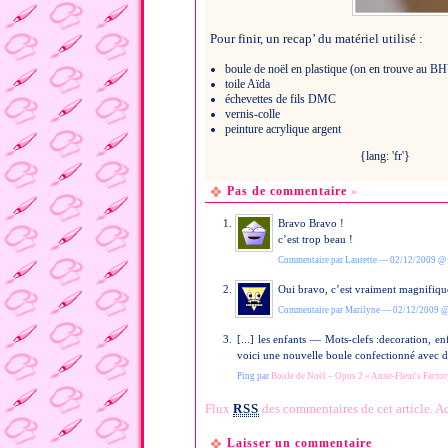
Pour finir, un recap’ du matériel utilisé :
boule de noël en plastique (on en trouve au BH
toile Aïda
échevettes de fils DMC
vernis-colle
peinture acrylique argent
{lang: 'fr'}
Pas de commentaire
»
Bravo Bravo !
c’est trop beau !
Commentaire par Laurette — 02/12/2009 @
Oui bravo, c’est vraiment magnifique.
Commentaire par Marilyne — 02/12/2009 
[...] les enfants — Mots-clefs :decoration, 
voici une nouvelle boule confectionné avec des 
Ping par
Boule de Noël – Opus 2 « Anne-Fleur's Factor
Flux
RSS
des commentaires de cet article.
Ad
Laisser un commentaire