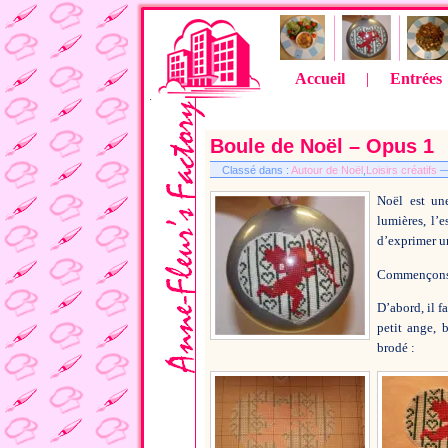
Accueil
|
Entrées
Boule de Noël – Opus 1
Classé dans :
Autour de Noël
,
Loisirs créatifs
— 
Noël est une
lumières, l’
d’exprimer un
Commençons l
D’abord, il f
petit ange, 
brodé :