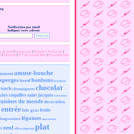
log
Notification par email
Indiquez votre adresse
g de Soof
|
bonvga.net
|
Brunch à Paris.com
|
e
|
Lifestyle
|
N°1 du conseil illico
|
Patamiel.com
amuse-bouche
nement
sperges
bonbons
boeuf
broderie
chocolat
runch
champignons
kies
coquilles saint jacques
crevettes
cuisines du monde
decoration
entrée
t
fruits
foie gras
légumes
langoustines
macarons
plat
oeuf
el
olives
pigeons