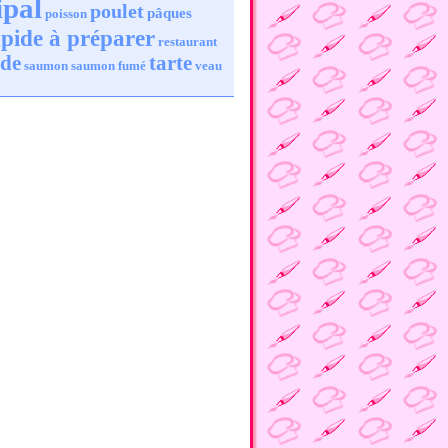
ipal
poulet
pâques
poisson
pide à préparer
restaurant
ade
tarte
saumon
saumon fumé
veau