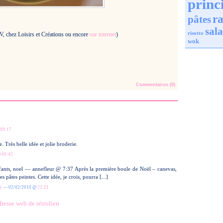
princ
ra
pâtes
sal
risotto
V, chez Loisirs et Créations ou encore
sur internet
)
wok
Commentaires (0)
09:17
 Très belle idée et jolie broderie.
@
09:42
enfants, noel — annefleur @ 7:37 Après la première boule de Noël – canevas,
pâtes peintes. Cette idée, je crois, pourra [...]
y
— 02/02/2010 @
22:21
resse web de rétrolien